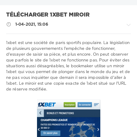
TÉLÉCHARGER 1XBET MIROIR
1-04-2021, 15:06
1xbet est une société de paris sportifs populaire. La législation
À
de plusieurs gouvernements l'empêche de fonctionner,
propos
d'essayer de saisir sa pièce, et plus encore. On peut observer
de
que parfois le site de 1xbet ne fonctionne pas. Pour éviter des
télécharger
situations aussi désagréables, le bookmaker utilise un miroir
1XBET
1xbet qui vous permet de plonger dans le monde du jeu et de
Télécharger
ne pas vous inquiéter que demain il sera impossible d'aller à
1xbet
1xbet. Le miroir est une copie exacte de 1xbet situé sur l'URL
10
de réserve modifiée.
368
0
télécharger
le
lien
alternatif