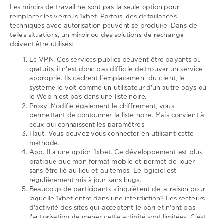
Les miroirs de travail ne sont pas la seule option pour
remplacer les verrous 1xbet. Parfois, des défaillances
techniques avec autorisation peuvent se produire. Dans de
telles situations, un miroir ou des solutions de rechange
doivent être utilisés:
Le VPN. Ces services publics peuvent être payants ou
gratuits, il n'est donc pas difficile de trouver un service
approprié. Ils cachent l'emplacement du client, le
système le voit comme un utilisateur d'un autre pays où
le Web n'est pas dans une liste noire.
Proxy. Modifie également le chiffrement, vous
permettant de contourner la liste noire. Mais convient à
ceux qui connaissent les paramètres.
Haut. Vous pouvez vous connecter en utilisant cette
méthode.
App. Il a une option 1xbet. Ce développement est plus
pratique que mon format mobile et permet de jouer
sans être lié au lieu et au temps. Le logiciel est
régulièrement mis à jour sans bugs.
Beaucoup de participants s'inquiètent de la raison pour
laquelle 1xbet entre dans une interdiction? Les secteurs
d'activité des sites qui acceptent le pari et n'ont pas
l'autorisation de mener cette activité sont limitées. C'est