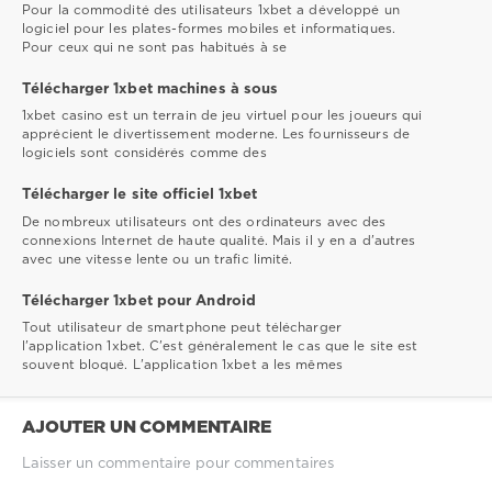
Pour la commodité des utilisateurs 1xbet a développé un
logiciel pour les plates-formes mobiles et informatiques.
Pour ceux qui ne sont pas habitués à se
Télécharger 1xbet machines à sous
1xbet casino est un terrain de jeu virtuel pour les joueurs qui
apprécient le divertissement moderne. Les fournisseurs de
logiciels sont considérés comme des
Télécharger le site officiel 1xbet
De nombreux utilisateurs ont des ordinateurs avec des
connexions Internet de haute qualité. Mais il y en a d'autres
avec une vitesse lente ou un trafic limité.
Télécharger 1xbet pour Android
Tout utilisateur de smartphone peut télécharger
l'application 1xbet. C'est généralement le cas que le site est
souvent bloqué. L'application 1xbet a les mêmes
AJOUTER UN COMMENTAIRE
Laisser un commentaire pour commentaires