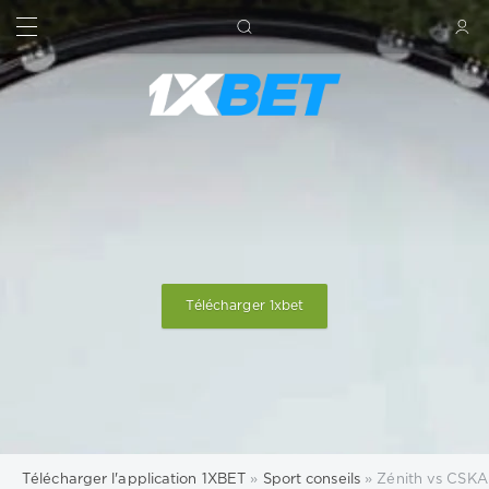
RECHERCHE
SIGN IN
Télécharger 1xbet
Télécharger l'application 1XBET
»
Sport conseils
» Zénith vs CSKA. 