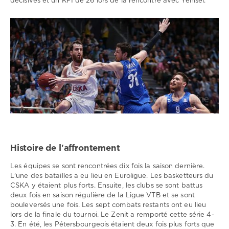
décisives et un KPI de 26 lors de la rencontre avec Yenisei.
Histoire de l'affrontement
Les équipes se sont rencontrées dix fois la saison dernière.
L'une des batailles a eu lieu en Euroligue. Les basketteurs du
CSKA y étaient plus forts. Ensuite, les clubs se sont battus
deux fois en saison régulière de la Ligue VTB et se sont
bouleversés une fois. Les sept combats restants ont eu lieu
lors de la finale du tournoi. Le Zenit a remporté cette série 4-
3. En été, les Pétersbourgeois étaient deux fois plus forts que