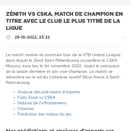
ZÉNITH VS CSKA. MATCH DE CHAMPION EN
TITRE AVEC LE CLUB LE PLUS TITRÉ DE LA
LIGUE
29-10-2022, 23:22
Le match central du prochain tour de la VTB United League,
dans lequel le Zenit Saint-Pétersbourg accueillera le CSKA
Moscou, aura lieu le 1er novembre 2022. Jouez le vainqueur
Sport
de la saison dernière et son vice-champion. Le match se
conseils
déroulera sur le sol du complexe sportif Sibur Arena à Saint-
/
Pétersbourg.
De
basket-
Analyse des prévisions d'experts
ball
Faits Zenit vs CSKA
des
Histoire de l'affrontement
pronostics
Chances
Prédiction des totaux du jeu
Télécharger
1xbet
1