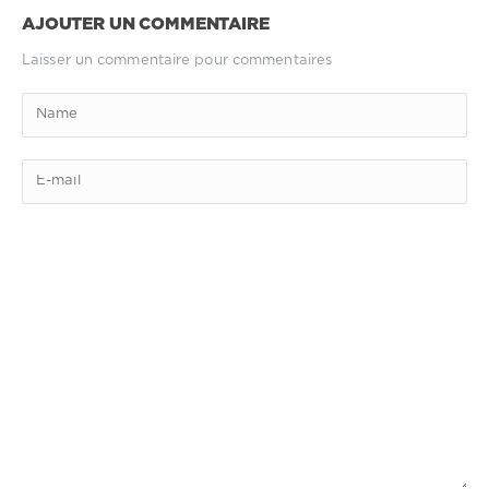
AJOUTER UN COMMENTAIRE
Laisser un commentaire pour commentaires