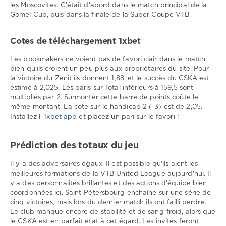
les Moscovites. C'était d'abord dans le match principal de la
Gomel Cup, puis dans la finale de la Super Coupe VTB.
Cotes de téléchargement 1xbet
Les bookmakers ne voient pas de favori clair dans le match,
bien qu'ils croient un peu plus aux propriétaires du site. Pour
la victoire du Zenit ils donnent 1,88, et le succès du CSKA est
estimé à 2,025. Les paris sur Total inférieurs à 159,5 sont
multipliés par 2. Surmonter cette barre de points coûte le
même montant. La cote sur le handicap 2 (-3) est de 2,05.
Installez l'
1xbet app
et placez un pari sur le favori !
Prédiction des totaux du jeu
Il y a des adversaires égaux. Il est possible qu'ils aient les
meilleures formations de la VTB United League aujourd'hui. Il
y a des personnalités brillantes et des actions d'équipe bien
coordonnées ici. Saint-Pétersbourg enchaîne sur une série de
cinq victoires, mais lors du dernier match ils ont failli perdre.
Le club manque encore de stabilité et de sang-froid, alors que
le CSKA est en parfait état à cet égard. Les invités feront