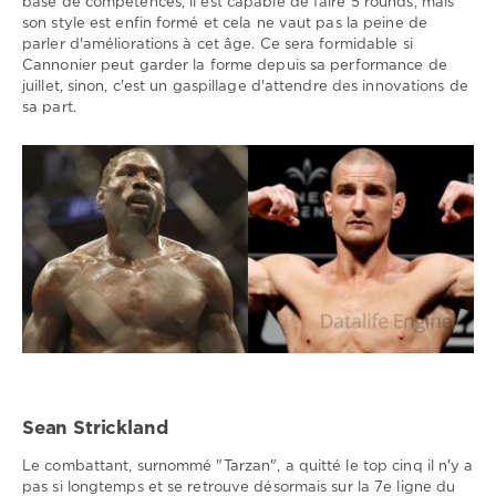
base de compétences, il est capable de faire 5 rounds, mais
son style est enfin formé et cela ne vaut pas la peine de
parler d'améliorations à cet âge. Ce sera formidable si
Cannonier peut garder la forme depuis sa performance de
juillet, sinon, c'est un gaspillage d'attendre des innovations de
sa part.
Sean Strickland
Le combattant, surnommé "Tarzan", a quitté le top cinq il n'y a
pas si longtemps et se retrouve désormais sur la 7e ligne du