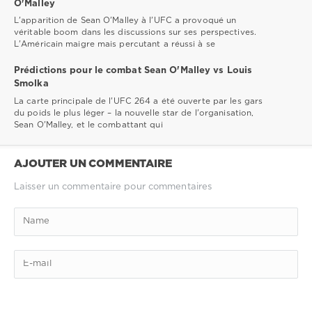
O'Malley
L'apparition de Sean O'Malley à l'UFC a provoqué un
véritable boom dans les discussions sur ses perspectives.
L'Américain maigre mais percutant a réussi à se
Prédictions pour le combat Sean O'Malley vs Louis
Smolka
La carte principale de l'UFC 264 a été ouverte par les gars
du poids le plus léger – la nouvelle star de l'organisation,
Sean O'Malley, et le combattant qui
AJOUTER UN COMMENTAIRE
Laisser un commentaire pour commentaires