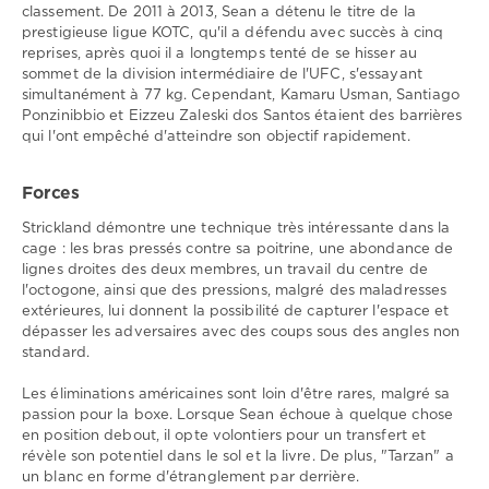
classement. De 2011 à 2013, Sean a détenu le titre de la
prestigieuse ligue KOTC, qu'il a défendu avec succès à cinq
reprises, après quoi il a longtemps tenté de se hisser au
sommet de la division intermédiaire de l'UFC, s'essayant
simultanément à 77 kg. Cependant, Kamaru Usman, Santiago
Ponzinibbio et Eizzeu Zaleski dos Santos étaient des barrières
qui l'ont empêché d'atteindre son objectif rapidement.
Forces
Strickland démontre une technique très intéressante dans la
cage : les bras pressés contre sa poitrine, une abondance de
lignes droites des deux membres, un travail du centre de
l'octogone, ainsi que des pressions, malgré des maladresses
extérieures, lui donnent la possibilité de capturer l'espace et
dépasser les adversaires avec des coups sous des angles non
standard.
Les éliminations américaines sont loin d'être rares, malgré sa
passion pour la boxe. Lorsque Sean échoue à quelque chose
en position debout, il opte volontiers pour un transfert et
révèle son potentiel dans le sol et la livre. De plus, "Tarzan" a
un blanc en forme d'étranglement par derrière.