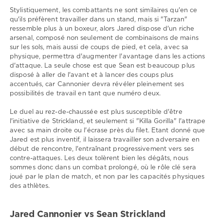
Stylistiquement, les combattants ne sont similaires qu'en ce
qu'ils préfèrent travailler dans un stand, mais si "Tarzan"
ressemble plus à un boxeur, alors Jared dispose d'un riche
arsenal, composé non seulement de combinaisons de mains
sur les sols, mais aussi de coups de pied, et cela, avec sa
physique, permettra d'augmenter l'avantage dans les actions
d'attaque. La seule chose est que Sean est beaucoup plus
disposé à aller de l'avant et à lancer des coups plus
accentués, car Cannonier devra révéler pleinement ses
possibilités de travail en tant que numéro deux.
Le duel au rez-de-chaussée est plus susceptible d'être
l'initiative de Strickland, et seulement si "Killa Gorilla" l'attrape
avec sa main droite ou l'écrase près du filet. Etant donné que
Jared est plus inventif, il laissera travailler son adversaire en
début de rencontre, l'entraînant progressivement vers ses
contre-attaques. Les deux tolèrent bien les dégâts, nous
sommes donc dans un combat prolongé, où le rôle clé sera
joué par le plan de match, et non par les capacités physiques
des athlètes.
Jared Cannonier vs Sean Strickland