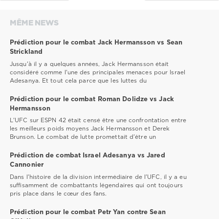
MÊME NEWS
Prédiction pour le combat Jack Hermansson vs Sean
Strickland
Jusqu'à il y a quelques années, Jack Hermansson était
considéré comme l'une des principales menaces pour Israel
Adesanya. Et tout cela parce que les luttes du
Prédiction pour le combat Roman Dolidze vs Jack
Hermansson
L'UFC sur ESPN 42 était censé être une confrontation entre
les meilleurs poids moyens Jack Hermansson et Derek
Brunson. Le combat de lutte promettait d'être un
Prédiction de combat Israel Adesanya vs Jared
Cannonier
Dans l'histoire de la division intermédiaire de l'UFC, il y a eu
suffisamment de combattants légendaires qui ont toujours
pris place dans le cœur des fans.
Prédiction pour le combat Petr Yan contre Sean