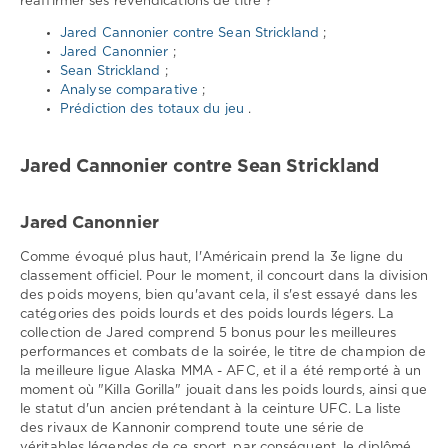
réaffirmer ses revendications de titre ?
Jared Cannonier contre Sean Strickland
;
Jared Canonnier
;
Sean Strickland
;
Analyse comparative
;
Prédiction des totaux du jeu
.
Jared Cannonier contre Sean Strickland
Jared Canonnier
Comme évoqué plus haut, l'Américain prend la 3e ligne du
classement officiel. Pour le moment, il concourt dans la division
des poids moyens, bien qu'avant cela, il s'est essayé dans les
catégories des poids lourds et des poids lourds légers. La
collection de Jared comprend 5 bonus pour les meilleures
performances et combats de la soirée, le titre de champion de
la meilleure ligue Alaska MMA - AFC, et il a été remporté à un
moment où "Killa Gorilla" jouait dans les poids lourds, ainsi que
le statut d'un ancien prétendant à la ceinture UFC. La liste
des rivaux de Kannonir comprend toute une série de
véritables légendes de ce sport, par conséquent, le diplômé