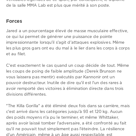
de la salle MMA Lab est plus que mérité à son poste.
Forces
Jared a un pourcentage élevé de masse musculaire effective,
ce qui lui permet de générer une puissance de pointe
impressionnante lorsqu'il s'agit d'attaques explosives. Même
les plus gros gars ont eu du mal à le lier dans les corps à corps
et au filet.
C'est exactement le cas quand un coup décide de tout. Même
les coups de poing de faible amplitude (Derek Brunson ne
vous laissera pas mentir) exécutés par Kannonir ont un
pouvoir destructeur. Inutile de dire qu'il est l'un des rares à
avoir remporté des victoires à élimination directe dans trois
divisions différentes.
"The Killa Gorilla" a été éliminé deux fois dans sa carrière, mais
c'est arrivé dans les catégories jusqu'à 93 et 120 kg. Aucun
des poids moyens n'a pu le terminer, et même Whittaker,
après avoir laissé tomber l'adversaire, a été confronté au fait
qu'il ne pouvait tout simplement pas l'éteindre. La résilience
d'un Américain, même à un âge aussi respectable, est