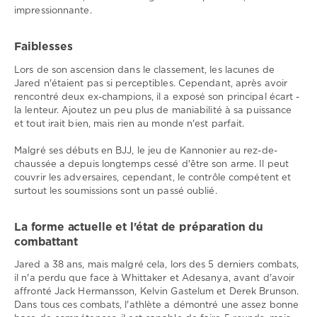
impressionnante.
Faiblesses
Lors de son ascension dans le classement, les lacunes de
Jared n'étaient pas si perceptibles. Cependant, après avoir
rencontré deux ex-champions, il a exposé son principal écart -
la lenteur. Ajoutez un peu plus de maniabilité à sa puissance
et tout irait bien, mais rien au monde n'est parfait.
Malgré ses débuts en BJJ, le jeu de Kannonier au rez-de-
chaussée a depuis longtemps cessé d'être son arme. Il peut
couvrir les adversaires, cependant, le contrôle compétent et
surtout les soumissions sont un passé oublié.
La forme actuelle et l'état de préparation du
combattant
Jared a 38 ans, mais malgré cela, lors des 5 derniers combats,
il n'a perdu que face à Whittaker et Adesanya, avant d'avoir
affronté Jack Hermansson, Kelvin Gastelum et Derek Brunson.
Dans tous ces combats, l'athlète a démontré une assez bonne