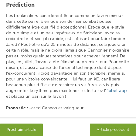
Prédiction
Les bookmakers considèrent Sean comme un favori mineur
dans cette paire, bien que son dernier combat puisse
difficilement être qualifié d'exceptionnel. Est-ce que le style
de rue simple et un peu impétueux de Strickland, avec sa
croix droite et son jab rapide, est suffisant pour faire tomber
Jared? Peut-être qu'à 25 minutes de distance, cela jouera un
certain rôle, mais je ne croirai jamais que Cannonier n'organise
pas au moins quelques tentatives pour achever l'ennemi. De
plus, en juillet, Tarzan a été éliminé au premier tour. Pour cette
raison, et aussi à cause de l'arsenal technique dont dispose
l'ex-concurrent, il croit davantage en son triomphe, même si,
pour une victoire convaincante, il lui faut un KO, car il sera
beaucoup plus difficile de respirer un vis-à-vis. a-vis, puis
augmentez le rythme puis maintenez-le. Installez l'
1xbet app
et placez un pari sur le favori !
Pronostic :
Jared Cannonier vainqueur.
Prochain article
Article précédent