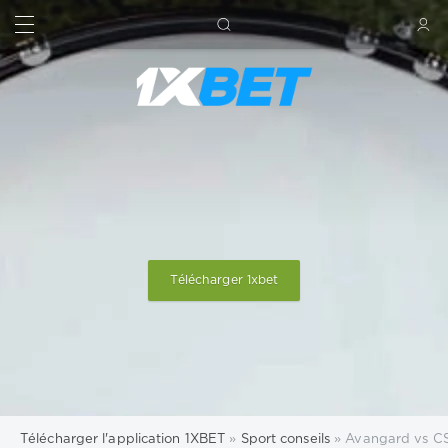
RECHERCHE
SIGN IN
Télécharger 1xbet
Télécharger l'application 1XBET
»
Sport conseils
» Avangard vs CSK