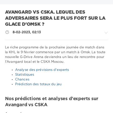
AVANGARD VS CSKA. LEQUEL DES
ADVERSAIRES SERA LE PLUS FORT SUR LA
GLACE D'OMSK ?
8-02-2023, 02:13
Le riche programme de la prochaine journée de match dans
la KHL le 9 février commence par un match à Omsk. La toute
nouvelle G-Drive Arena deviendra un lieu de rencontre pour
Sport
l'Avangard local et le CSKA Moscou.
conseils
/
Analyse des prévisions d'experts
Pronostics
Statistiques
de
Chances
hockey
Prédiction des totaux du jeu
Télécharger
1xbet
Nos prédictions et analyses d'experts sur
1
Avangard vs CSKA
294