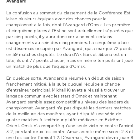
0
Avangard
La confusion au sommet du classement de la Conférence Est
laisse plusieurs équipes avec des chances pour le
championnat à la fois, dont l'Avangard d'Omsk. Les première
et cinquième places à l'Est ne sont actuellement séparées que
par cinq points, il y aura donc certainement certains
changements au sein des cinq premiers. La cinquième place
est désormais occupée par Avangard, qui a marqué 72 points
en 59 matches disputés. Le duo d'Ak Bars et Siberia est en
tête, ils ont 77 points chacun, mais en même temps ils ont joué
un match de plus que l'équipe d'Omsk.
En quelque sorte, Avangard a résumé un début de saison
franchement mitigé, à la suite duquel l'équipe a changé
d'entraîneur principal. Mikhail Kravets a réussi à trouver un
langage commun avec les stars d'Omsk et maintenant
Avangard semble assez compétitif au niveau des leaders du
championnat. Avangard n'a pas disputé les derniers matches
de la meilleure des manières, ayant disputé une série de
quatre matches à l'extérieur plutôt médiocre en Extrême-
Orient. Omsk n'a remporté qu'une seule victoire contre l'amiral
3-2, perdant deux fois contre Amur avec le même score 2-3 et
une fois contre l'amiral 1-2. Désormais, Avangard devra jouer 8