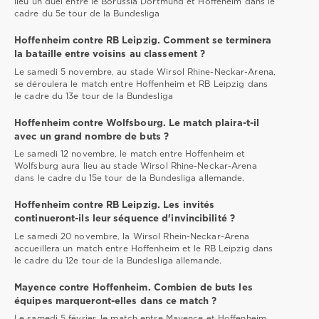
lieu un duel entre le Borussia Dortmund et Hoffeheim dans le
cadre du 5e tour de la Bundesliga
Hoffenheim contre RB Leipzig. Comment se terminera
la bataille entre voisins au classement ?
Le samedi 5 novembre, au stade Wirsol Rhine-Neckar-Arena,
se déroulera le match entre Hoffenheim et RB Leipzig dans
le cadre du 13e tour de la Bundesliga
Hoffenheim contre Wolfsbourg. Le match plaira-t-il
avec un grand nombre de buts ?
Le samedi 12 novembre, le match entre Hoffenheim et
Wolfsburg aura lieu au stade Wirsol Rhine-Neckar-Arena
dans le cadre du 15e tour de la Bundesliga allemande.
Hoffenheim contre RB Leipzig. Les invités
continueront-ils leur séquence d'invincibilité ?
Le samedi 20 novembre, la Wirsol Rhein-Neckar-Arena
accueillera un match entre Hoffenheim et le RB Leipzig dans
le cadre du 12e tour de la Bundesliga allemande.
Mayence contre Hoffenheim. Combien de buts les
équipes marqueront-elles dans ce match ?
Le samedi 5 février, le match entre Mayence et Hoffenheim