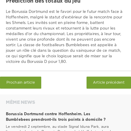
Prédiction des totaux du jeu
Le Borussia Dortmund est le favori pour le futur match face à
Hoffenheim, malgré le statut d'extérieur de la rencontre pour
les Shmels. Les invités sont en pleine forme, battent
constamment leurs rivaux et retournent à la lutte pour les
médailles d'or du championnat. Les propriétaires, à leur tour,
vivent une crise profonde dont ils ne peuvent pas encore
sortir. La classe de footballeurs Bumblebees est appelée à
jouer un rôle clé dans la question du vainqueur de ce match,
ce qui signifie que le choix logique serait de miser sur la
victoire du Borussia D pour 1,80.
Prochain article
Article précédent
MÊME NEWS
Borussia Dortmund contre Hoffenheim. Les
Bumblebees prendront-ils trois points à domicile ?
Le vendredi 2 septembre, au stade Signal Iduna Park, aura