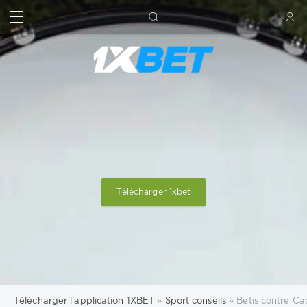
RECHERCHE
SIGN IN
Télécharger 1xbet
Télécharger l'application 1XBET
»
Sport conseils
» Betis contre Cadi