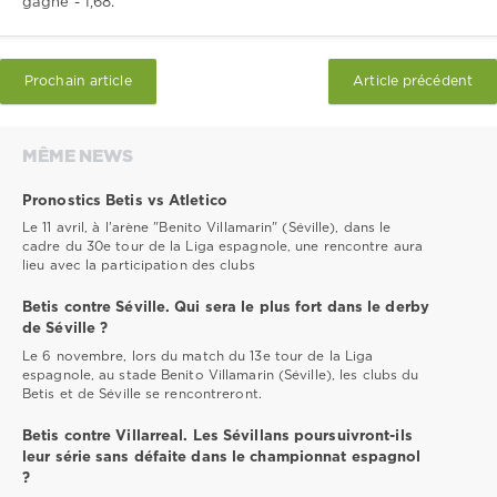
gagne - 1,68.
Prochain article
Article précédent
MÊME NEWS
Pronostics Betis vs Atletico
Le 11 avril, à l'arène "Benito Villamarin" (Séville), dans le
cadre du 30e tour de la Liga espagnole, une rencontre aura
lieu avec la participation des clubs
Betis contre Séville. Qui sera le plus fort dans le derby
de Séville ?
Le 6 novembre, lors du match du 13e tour de la Liga
espagnole, au stade Benito Villamarin (Séville), les clubs du
Betis et de Séville se rencontreront.
Betis contre Villarreal. Les Sévillans poursuivront-ils
leur série sans défaite dans le championnat espagnol
?