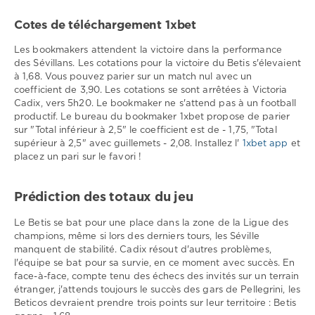
Cotes de téléchargement 1xbet
Les bookmakers attendent la victoire dans la performance
des Sévillans. Les cotations pour la victoire du Betis s'élevaient
à 1,68. Vous pouvez parier sur un match nul avec un
coefficient de 3,90. Les cotations se sont arrêtées à Victoria
Cadix, vers 5h20. Le bookmaker ne s'attend pas à un football
productif. Le bureau du bookmaker 1xbet propose de parier
sur "Total inférieur à 2,5" le coefficient est de - 1,75, "Total
supérieur à 2,5" avec guillemets - 2,08. Installez l'
1xbet app
et
placez un pari sur le favori !
Prédiction des totaux du jeu
Le Betis se bat pour une place dans la zone de la Ligue des
champions, même si lors des derniers tours, les Séville
manquent de stabilité. Cadix résout d'autres problèmes,
l'équipe se bat pour sa survie, en ce moment avec succès. En
face-à-face, compte tenu des échecs des invités sur un terrain
étranger, j'attends toujours le succès des gars de Pellegrini, les
Beticos devraient prendre trois points sur leur territoire : Betis