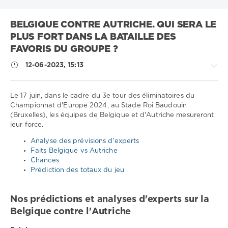
BELGIQUE CONTRE AUTRICHE. QUI SERA LE
PLUS FORT DANS LA BATAILLE DES
FAVORIS DU GROUPE ?
12-06-2023, 15:13
Le 17 juin, dans le cadre du 3e tour des éliminatoires du
Championnat d'Europe 2024, au Stade Roi Baudouin
(Bruxelles), les équipes de Belgique et d'Autriche mesureront
Sport
leur force.
conseils
/
Analyse des prévisions d'experts
Pronostics
Faits Belgique vs Autriche
de
Chances
football
Prédiction des totaux du jeu
Télécharger
1xbet
Nos prédictions et analyses d'experts sur la
1
Belgique contre l'Autriche
090