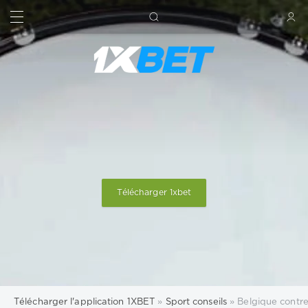
RECHERCHE
SIGN IN
Télécharger 1xbet
Télécharger l'application 1XBET
»
Sport conseils
» Belgique contre 