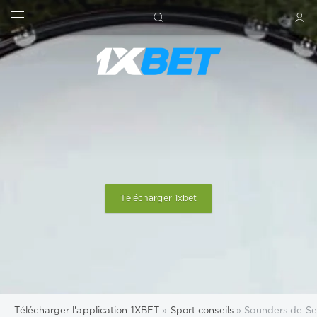
RECHERCHE
SIGN IN
Télécharger 1xbet
Télécharger l'application 1XBET
»
Sport conseils
» Sounders de Seatt