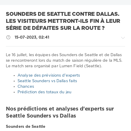
SOUNDERS DE SEATTLE CONTRE DALLAS.
LES VISITEURS METTRONT-ILS FIN À LEUR
SÉRIE DE DÉFAITES SUR LA ROUTE ?
15-07-2023, 02:41
Le 16 juillet, les équipes des Sounders de Seattle et de Dallas
se rencontreront lors du match de saison régulière de la MLS.
Le match sera organisé par Lumen Field (Seattle).
Sport
conseils
Analyse des prévisions d'experts
/
Seattle Sounders vs Dallas faits
Pronostics
Chances
de
Prédiction des totaux du jeu
football
Télécharger
Nos prédictions et analyses d'experts sur
1xbet
Seattle Sounders vs Dallas
1
044
Sounders de Seattle