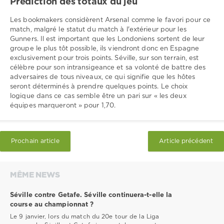
Prédiction des totaux du jeu
Les bookmakers considèrent Arsenal comme le favori pour ce
match, malgré le statut du match à l'extérieur pour les
Gunners. Il est important que les Londoniens sortent de leur
groupe le plus tôt possible, ils viendront donc en Espagne
exclusivement pour trois points. Séville, sur son terrain, est
célèbre pour son intransigeance et sa volonté de battre des
adversaires de tous niveaux, ce qui signifie que les hôtes
seront déterminés à prendre quelques points. Le choix
logique dans ce cas semble être un pari sur « les deux
équipes marqueront » pour 1,70.
Prochain article
Article précédent
MÊME NEWS
Séville contre Getafe. Séville continuera-t-elle la
course au championnat ?
Le 9 janvier, lors du match du 20e tour de la Liga