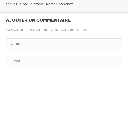
accueillie par le stade "Ramon Sanchez
AJOUTER UN COMMENTAIRE
Laisser un commentaire pour commentaires