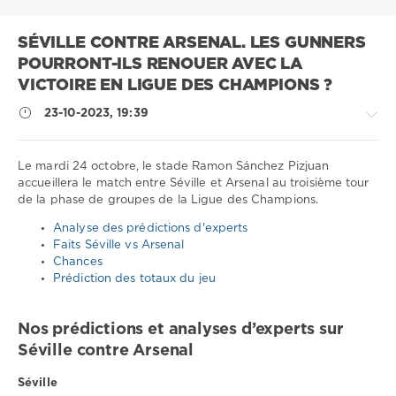
SÉVILLE CONTRE ARSENAL. LES GUNNERS
POURRONT-ILS RENOUER AVEC LA
VICTOIRE EN LIGUE DES CHAMPIONS ?
23-10-2023, 19:39
Le mardi 24 octobre, le stade Ramon Sánchez Pizjuan
accueillera le match entre Séville et Arsenal au troisième tour
de la phase de groupes de la Ligue des Champions.
Sport
conseils
Analyse des prédictions d'experts
/
Faits Séville vs Arsenal
Pronostics
Chances
de
Prédiction des totaux du jeu
football
Télécharger
Nos prédictions et analyses d’experts sur
1xbet
Séville contre Arsenal
935
0
Séville