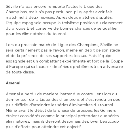
Séville n'a pas encore remporté l'actuelle Ligue des
Champions, mais n'a pas perdu non plus, après avoir fait
match nul à deux reprises. Après deux matches disputés,
l'équipe espagnole occupe la troisième position du classement
du groupe B et conserve de bonnes chances de se qualifier
pour les éliminatoires du tournoi.
Lors du prochain match de Ligue des Champions, Séville ne
sera certainement pas le favori, même en dépit de son stade
et de la présence de ses supporters locaux. Mais l'équipe
espagnole est un combattant expérimenté et fort de la Coupe
d'Europe qui sait causer de sérieux problèmes à un adversaire
de toute classe.
Arsenal
Arsenal a perdu de manière inattendue contre Lens lors du
dernier tour de la Ligue des champions et s'est rendu un peu
plus difficile d'atteindre les séries éliminatoires du tournoi.
Même avant le début de la phase de groupes, les Gunners
étaient considérés comme le principal prétendant aux séries
éliminatoires, mais ils devront désormais déployer beaucoup
plus d'efforts pour atteindre cet objectif.