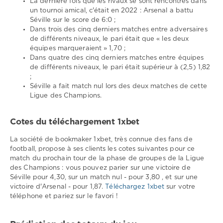
La dernière fois que les rivaux se sont rencontrés dans
un tournoi amical, c'était en 2022 : Arsenal a battu
Séville sur le score de 6:0 ;
Dans trois des cinq derniers matches entre adversaires
de différents niveaux, le pari était que « les deux
équipes marqueraient » 1,70 ;
Dans quatre des cinq derniers matches entre équipes
de différents niveaux, le pari était supérieur à (2,5) 1,82
;
Séville a fait match nul lors des deux matches de cette
Ligue des Champions.
Cotes du téléchargement 1xbet
La société de bookmaker 1xbet, très connue des fans de
football, propose à ses clients les cotes suivantes pour ce
match du prochain tour de la phase de groupes de la Ligue
des Champions : vous pouvez parier sur une victoire de
Séville pour 4,30, sur un match nul - pour 3,80 , et sur une
victoire d'Arsenal - pour 1,87.
Téléchargez 1xbet
sur votre
téléphone et pariez sur le favori !