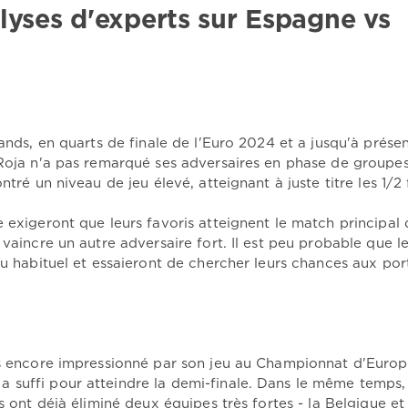
lyses d'experts sur Espagne vs
ands, en quarts de finale de l'Euro 2024 et a jusqu'à présen
 Roja n'a pas remarqué ses adversaires en phase de groupes
tré un niveau de jeu élevé, atteignant à juste titre les 1/2 
 exigeront que leurs favoris atteignent le match principal 
 vaincre un autre adversaire fort. Il est peu probable que l
eu habituel et essaieront de chercher leurs chances aux por
pas encore impressionné par son jeu au Championnat d'Euro
suffi pour atteindre la demi-finale. Dans le même temps, 
s ont déjà éliminé deux équipes très fortes - la Belgique et 