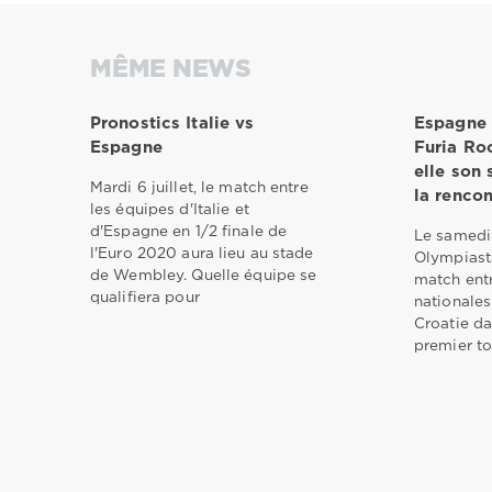
MÊME NEWS
Pronostics Italie vs
Espagne 
Espagne
Furia Ro
elle son 
Mardi 6 juillet, le match entre
la rencon
les équipes d'Italie et
d'Espagne en 1/2 finale de
Le samedi 
l'Euro 2020 aura lieu au stade
Olympiast
de Wembley. Quelle équipe se
match entr
qualifiera pour
nationales
Croatie da
premier to