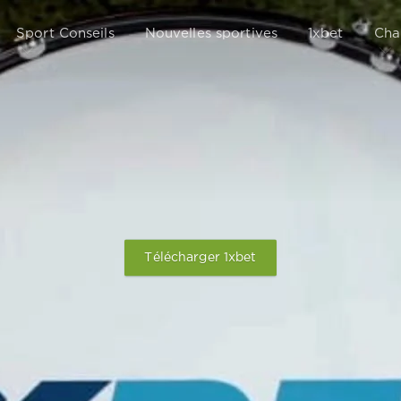
Sport Conseils
Nouvelles sportives
1xbet
Cha
Télécharger 1xbet