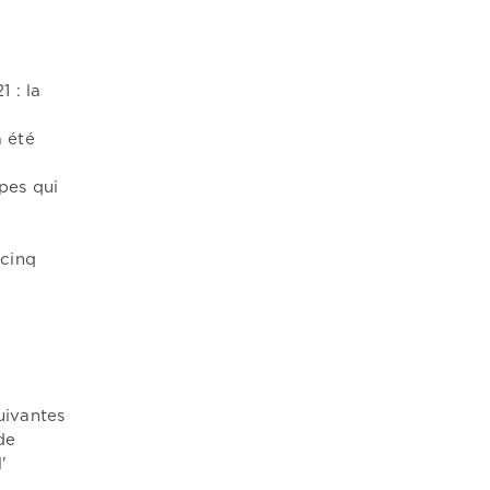
 : la
a été
pes qui
 cinq
uivantes
de
'