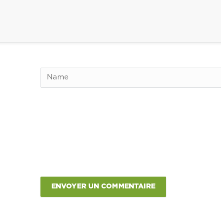
ENVOYER UN COMMENTAIRE