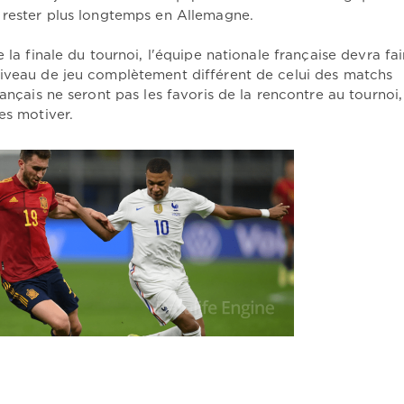
 rester plus longtemps en Allemagne.
 la finale du tournoi, l'équipe nationale française devra fai
niveau de jeu complètement différent de celui des matchs
ançais ne seront pas les favoris de la rencontre au tournoi,
les motiver.