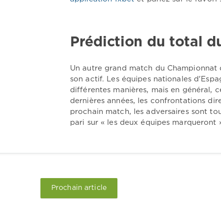
Prédiction du total d
Un autre grand match du Championnat d'
son actif. Les équipes nationales d'Espa
différentes manières, mais en général, c
dernières années, les confrontations dir
prochain match, les adversaires sont tou
pari sur « les deux équipes marqueront
Prochain article