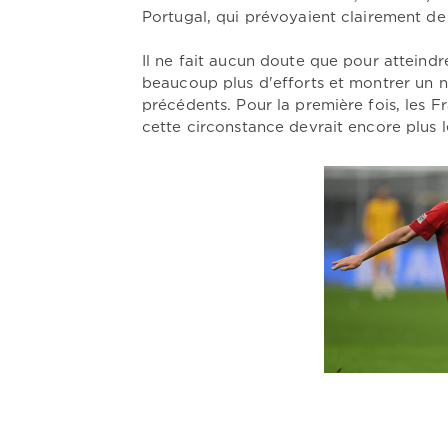
Portugal, qui prévoyaient clairement de
Il ne fait aucun doute que pour atteindre
beaucoup plus d'efforts et montrer un 
précédents. Pour la première fois, les Fr
cette circonstance devrait encore plus 