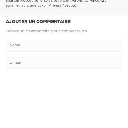
Spartak Moscou et le Zenit se rencontreront. La rencontre
aura lieu au stade Lukoil Arena (Moscou).
AJOUTER UN COMMENTAIRE
Laisser un commentaire pour commentaires