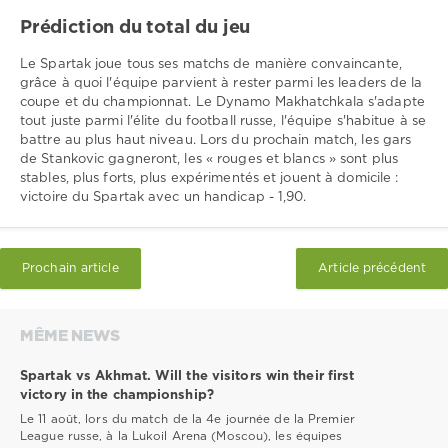
Prédiction du total du jeu
Le Spartak joue tous ses matchs de manière convaincante,
grâce à quoi l'équipe parvient à rester parmi les leaders de la
coupe et du championnat. Le Dynamo Makhatchkala s'adapte
tout juste parmi l'élite du football russe, l'équipe s'habitue à se
battre au plus haut niveau. Lors du prochain match, les gars
de Stankovic gagneront, les « rouges et blancs » sont plus
stables, plus forts, plus expérimentés et jouent à domicile :
victoire du Spartak avec un handicap - 1,90.
Prochain article
Article précédent
MÊME NEWS
Spartak vs Akhmat. Will the visitors win their first
victory in the championship?
Le 11 août, lors du match de la 4e journée de la Premier
League russe, à la Lukoil Arena (Moscou), les équipes