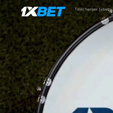
Télécharger 1xbet