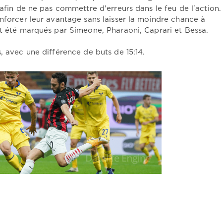
 afin de ne pas commettre d'erreurs dans le feu de l'action.
enforcer leur avantage sans laisser la moindre chance à
nt été marqués par Simeone, Pharaoni, Caprari et Bessa.
, avec une différence de buts de 15:14.