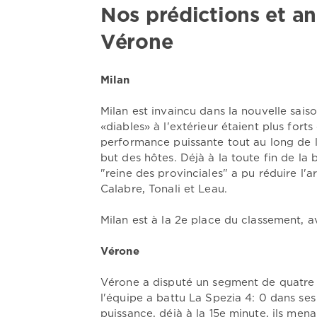
Nos prédictions et an
Vérone
Milan
Milan est invaincu dans la nouvelle sais
«diables» à l'extérieur étaient plus forts
performance puissante tout au long de la
but des hôtes. Déjà à la toute fin de la 
"reine des provinciales" a pu réduire l'
Calabre, Tonali et Leau.
Milan est à la 2e place du classement, av
Vérone
Vérone a disputé un segment de quatre 
l'équipe a battu La Spezia 4: 0 dans se
puissance, déjà à la 15e minute, ils men