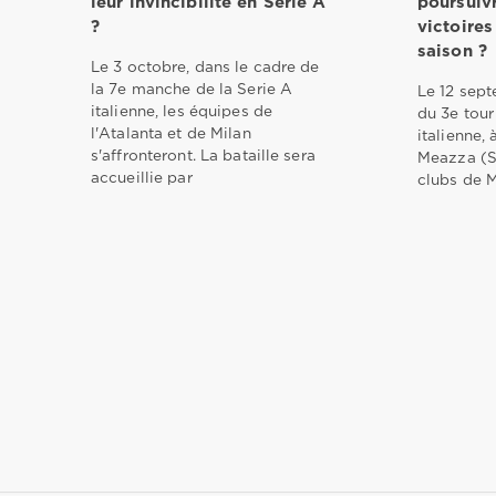
leur invincibilité en Serie A
poursuiv
?
victoires
saison ?
Le 3 octobre, dans le cadre de
la 7e manche de la Serie A
Le 12 sept
italienne, les équipes de
du 3e tour
l'Atalanta et de Milan
italienne,
s'affronteront. La bataille sera
Meazza (Sa
accueillie par
clubs de M