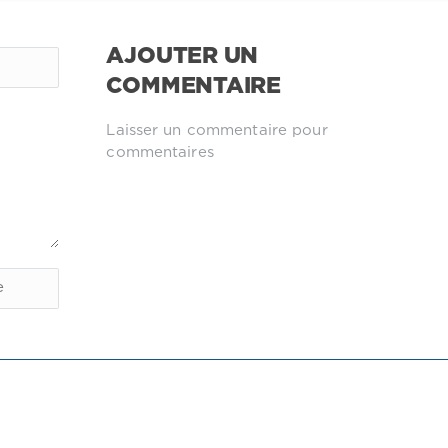
AJOUTER UN
COMMENTAIRE
Laisser un commentaire pour
commentaires