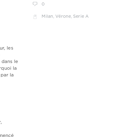
0
Milan
,
Vérone
,
Serie A
r, les
e
 dans le
rquoi la
par la
,
mmencé