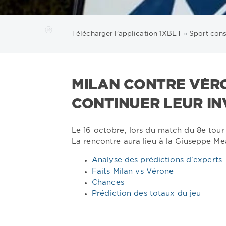
Télécharger l'application 1XBET
»
Sport cons
MILAN CONTRE VÉRO
CONTINUER LEUR INV
Le 16 octobre, lors du match du 8e tour 
La rencontre aura lieu à la Giuseppe Me
Analyse des prédictions d'experts
Faits Milan vs Vérone
Chances
Prédiction des totaux du jeu