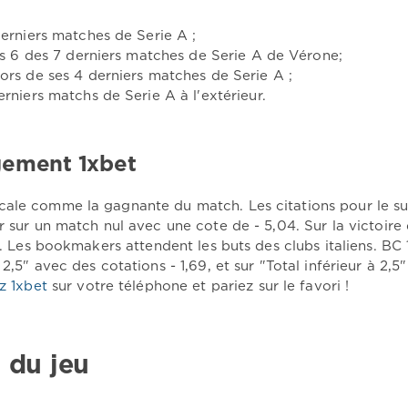
erniers matches de Serie A ;
ns 6 des 7 derniers matches de Serie A de Vérone;
ors de ses 4 derniers matches de Serie A ;
rniers matchs de Serie A à l'extérieur.
gement 1xbet
cale comme la gagnante du match. Les citations pour le s
r sur un match nul avec une cote de - 5,04. Sur la victoire
75. Les bookmakers attendent les buts des clubs italiens. BC
,5" avec des cotations - 1,69, et sur "Total inférieur à 2,5"
z 1xbet
sur votre téléphone et pariez sur le favori !
 du jeu