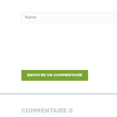
ENVOYER UN COMMENTAIRE
COMMENTAIRE 0