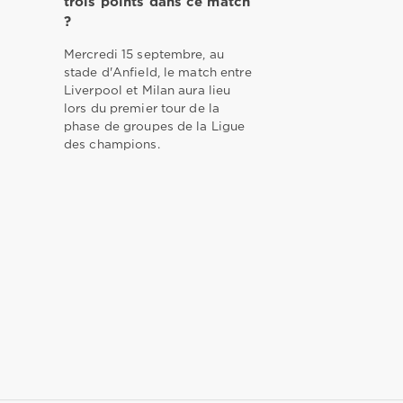
trois points dans ce match
?
Mercredi 15 septembre, au
stade d'Anfield, le match entre
Liverpool et Milan aura lieu
lors du premier tour de la
phase de groupes de la Ligue
des champions.