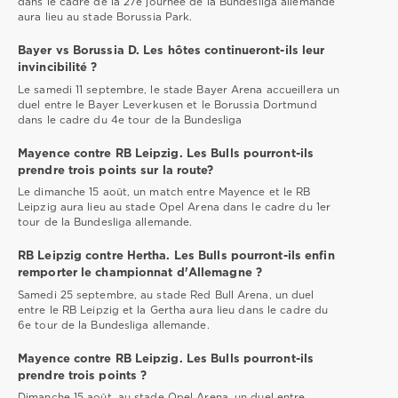
dans le cadre de la 27e journée de la Bundesliga allemande
aura lieu au stade Borussia Park.
Bayer vs Borussia D. Les hôtes continueront-ils leur
invincibilité ?
Le samedi 11 septembre, le stade Bayer Arena accueillera un
duel entre le Bayer Leverkusen et le Borussia Dortmund
dans le cadre du 4e tour de la Bundesliga
Mayence contre RB Leipzig. Les Bulls pourront-ils
prendre trois points sur la route?
Le dimanche 15 août, un match entre Mayence et le RB
Leipzig aura lieu au stade Opel Arena dans le cadre du 1er
tour de la Bundesliga allemande.
RB Leipzig contre Hertha. Les Bulls pourront-ils enfin
remporter le championnat d'Allemagne ?
Samedi 25 septembre, au stade Red Bull Arena, un duel
entre le RB Leipzig et la Gertha aura lieu dans le cadre du
6e tour de la Bundesliga allemande.
Mayence contre RB Leipzig. Les Bulls pourront-ils
prendre trois points ?
Dimanche 15 août, au stade Opel Arena, un duel entre