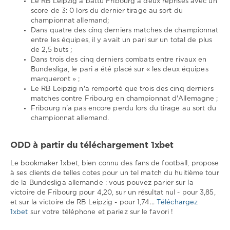
Le RB Leipzig a battu Fribourg à deux reprises avec un
score de 3: 0 lors du dernier tirage au sort du
championnat allemand;
Dans quatre des cinq derniers matches de championnat
entre les équipes, il y avait un pari sur un total de plus
de 2,5 buts ;
Dans trois des cinq derniers combats entre rivaux en
Bundesliga, le pari a été placé sur « les deux équipes
marqueront » ;
Le RB Leipzig n'a remporté que trois des cinq derniers
matches contre Fribourg en championnat d'Allemagne ;
Fribourg n'a pas encore perdu lors du tirage au sort du
championnat allemand.
ODD à partir du téléchargement 1xbet
Le bookmaker 1xbet, bien connu des fans de football, propose
à ses clients de telles cotes pour un tel match du huitième tour
de la Bundesliga allemande : vous pouvez parier sur la
victoire de Fribourg pour 4,20, sur un résultat nul - pour 3,85,
et sur la victoire de RB Leipzig - pour 1,74...
Téléchargez
1xbet
sur votre téléphone et pariez sur le favori !