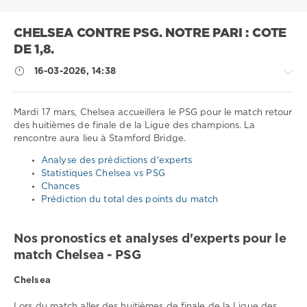
CHELSEA CONTRE PSG. NOTRE PARI : COTE
DE 1,8.
16-03-2026, 14:38
Mardi 17 mars, Chelsea accueillera le PSG pour le match retour
Sport
des huitièmes de finale de la Ligue des champions. La
conseils
rencontre aura lieu à Stamford Bridge.
/
Pronostics
Analyse des prédictions d'experts
de
Statistiques Chelsea vs PSG
football
Chances
iluha.is2003
Prédiction du total des points du match
158
0
Nos pronostics et analyses d'experts pour le
match Chelsea - PSG
Chelsea
Lors du match aller des huitièmes de finale de la Ligue des