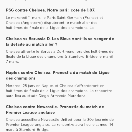
PSG contre Chelsea. Notre pari : cote de 1,87.
Le mercredi 11 mars, le Paris Saint-Germain (France) et
Chelsea (Angleterre) disputeront le match aller des
huitièmes de finale de la Ligue des champions. La
Chelsea vs Borussia D. Les Bleus vont-ils se venger de
la défaite au match aller ?
Chelsea affronte le Borussia Dortmund lors des huitièmes de
finale de la Ligue des champions à Stamford Bridge le mardi
7 mars.
Naples contre Chelsea. Pronostic du match de Ligue
des champions
Mercredi 28 janvier, Naples et Chelsea s'affronteront en
huitièmes de finale de la Ligue des champions. La rencontre
aura lieu au stade Diego Armando Maradona.
Chelsea contre Newcastle. Pronostic du match de
Premier League anglaise
Chelsea accueillera Newcastle United pour la 30e journée de
Premier League anglaise. La rencontre aura lieu le samedi 14
mars à Stamford Bridge.