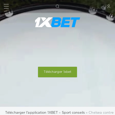
RECHERCHE
SIGN IN
Télécharger 1xbet
Télécharger l'application 1XBET
»
Sport conseils
» Chelsea contre P