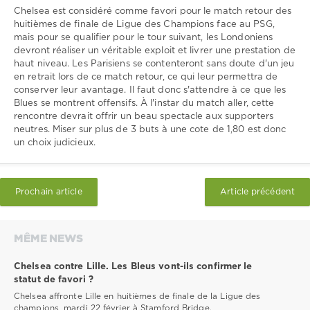
Chelsea est considéré comme favori pour le match retour des
huitièmes de finale de Ligue des Champions face au PSG,
mais pour se qualifier pour le tour suivant, les Londoniens
devront réaliser un véritable exploit et livrer une prestation de
haut niveau. Les Parisiens se contenteront sans doute d'un jeu
en retrait lors de ce match retour, ce qui leur permettra de
conserver leur avantage. Il faut donc s'attendre à ce que les
Blues se montrent offensifs. À l'instar du match aller, cette
rencontre devrait offrir un beau spectacle aux supporters
neutres. Miser sur plus de 3 buts à une cote de 1,80 est donc
un choix judicieux.
Prochain article
Article précédent
MÊME NEWS
Chelsea contre Lille. Les Bleus vont-ils confirmer le
statut de favori ?
Chelsea affronte Lille en huitièmes de finale de la Ligue des
champions, mardi 22 février à Stamford Bridge.