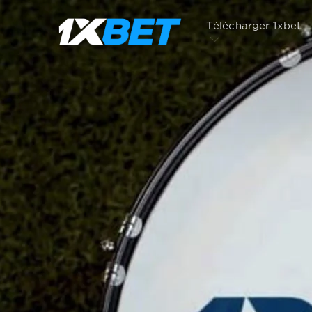
Télécharger 1xbet