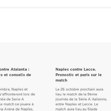
ntre Atalanta :
Naples contre Lecce.
s et conseils de
Pronostic et paris sur le
match
embre, Naples et
Le 26 octobre prochain aura
s'affronteront lors de
lieu le match de la 9ème
rnée de Serie A
journée de la Série A italienne,
 Le match se jouera à
entre Naples et Lecce. Le
na Arena de Naples.
match aura lieu au Stade