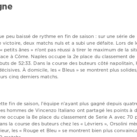
gne
 peu baissé de rythme en fin de saison : sur une série de
 victoire, deux matchs nuls et a subi une défaite. Lors de l
 petits ânes » n’ont pas réussi à tirer le maximum de la sit
r face à Côme. Naples occupe la 2e place du classement de
buts de 52:33. Dans la course des buteurs côté napolitain, 
décisives. À domicile, les « Bleus » se montrent plus solides
eurs cinq derniers matchs.
tte fin de saison, l’équipe n’ayant plus gagné depuis quatr
les hommes de Vincenzo Italiano ont partagé les points à 
ogne occupe la 8e place du classement de Serie A avec 70 p
ns la course des buteurs chez les « Lévriers », Orsolini m
rieur, les « Rouge et Bleu » se montrent bien plus convainca