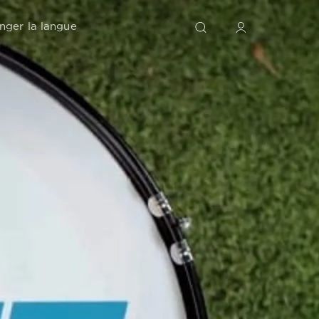
RECHERCHE
nger la langue