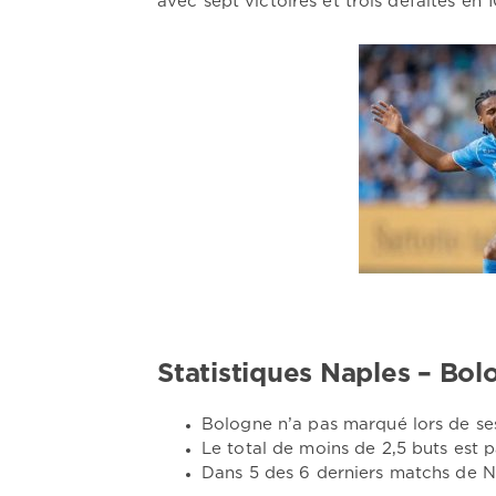
avec sept victoires et trois défaites en 
Statistiques Naples – Bo
Bologne n’a pas marqué lors de ses
Le total de moins de 2,5 buts est 
Dans 5 des 6 derniers matchs de N