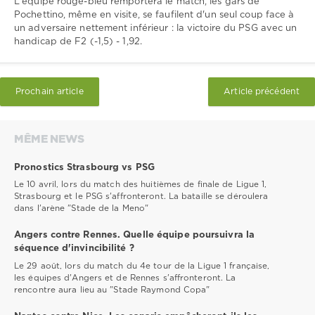
L'équipe rouge-bleu remportera le match, les gars de
Pochettino, même en visite, se faufilent d'un seul coup face à
un adversaire nettement inférieur : la victoire du PSG avec un
handicap de F2 (-1,5) - 1,92.
Prochain article
Article précédent
MÊME NEWS
Pronostics Strasbourg vs PSG
Le 10 avril, lors du match des huitièmes de finale de Ligue 1,
Strasbourg et le PSG s'affronteront. La bataille se déroulera
dans l'arène "Stade de la Meno"
Angers contre Rennes. Quelle équipe poursuivra la
séquence d'invincibilité ?
Le 29 août, lors du match du 4e tour de la Ligue 1 française,
les équipes d'Angers et de Rennes s'affronteront. La
rencontre aura lieu au "Stade Raymond Copa"