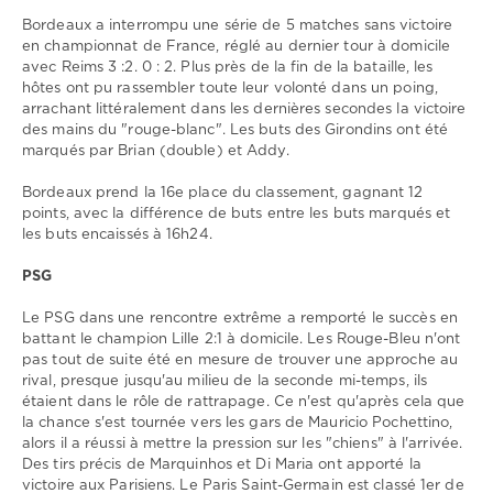
0
Bordeaux a interrompu une série de 5 matches sans victoire
Bordeaux
,
en championnat de France, réglé au dernier tour à domicile
PSG
,
avec Reims 3 :2. 0 : 2. Plus près de la fin de la bataille, les
Ligue
hôtes ont pu rassembler toute leur volonté dans un poing,
1
arrachant littéralement dans les dernières secondes la victoire
des mains du "rouge-blanc". Les buts des Girondins ont été
marqués par Brian (double) et Addy.
Bordeaux prend la 16e place du classement, gagnant 12
points, avec la différence de buts entre les buts marqués et
les buts encaissés à 16h24.
PSG
Le PSG dans une rencontre extrême a remporté le succès en
battant le champion Lille 2:1 à domicile. Les Rouge-Bleu n'ont
pas tout de suite été en mesure de trouver une approche au
rival, presque jusqu'au milieu de la seconde mi-temps, ils
étaient dans le rôle de rattrapage. Ce n'est qu'après cela que
la chance s'est tournée vers les gars de Mauricio Pochettino,
alors il a réussi à mettre la pression sur les "chiens" à l'arrivée.
Des tirs précis de Marquinhos et Di Maria ont apporté la
victoire aux Parisiens. Le Paris Saint-Germain est classé 1er de