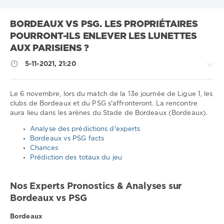
BORDEAUX VS PSG. LES PROPRIÉTAIRES
POURRONT-ILS ENLEVER LES LUNETTES
AUX PARISIENS ?
5-11-2021, 21:20
Le 6 novembre, lors du match de la 13e journée de Ligue 1, les
clubs de Bordeaux et du PSG s'affronteront. La rencontre
aura lieu dans les arènes du Stade de Bordeaux (Bordeaux).
Sport
conseils
Analyse des prédictions d'experts
/
Bordeaux vs PSG facts
Pronostics
Chances
de
Prédiction des totaux du jeu
football
Télécharger
Nos Experts Pronostics & Analyses sur
1xbet
Bordeaux vs PSG
1
493
Bordeaux