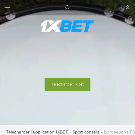
RECHERCHE
SIGN IN
Télécharger 1xbet
Télécharger l'application 1XBET
»
Sport conseils
» Bordeaux vs PSG.