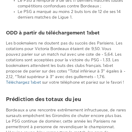
Le PSG a remporté 9 de ses 11 derniers matches toutes
compétitions confondues contre Bordeaux ;
Le PSG a marqué au moins 2 buts lors de 12 de ses 14
derniers matches de Ligue 1.
ODD à partir du téléchargement 1xbet
Les bookmakers ne doutent pas du succès des Parisiens. Les
cotations pour Victoria Bordeaux étaient de 9,50. Vous
pouvez parier sur un match nul avec une cote de - 5,64. Les
cotations sont acceptées pour la victoire du PSG - 1.33. Les
bookmakers attendent les buts des clubs français. 1xbet
propose de parier sur des cotes "Total inférieur à 3" égales à -
2,12, "Total supérieur à 3" avec des guillemets - 1,76.
Téléchargez 1xbet
sur votre téléphone et pariez sur le favori !
Prédiction des totaux du jeu
Bordeaux a une rencontre extrêmement infructueuse, de rares
sursauts empêchent les Girondins de chuter encore plus bas.
Le PSG continue de dominer, cette année les Parisiens ne
permettront à personne de revendiquer le championnat.