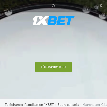
RECHERCHE
SIGN IN
Télécharger 1xbet
Télécharger l'application 1XBET
»
Sport conseils
» Manchester City 