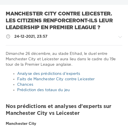
MANCHESTER CITY CONTRE LEICESTER.
LES CITIZENS RENFORCERONT-ILS LEUR
LEADERSHIP EN PREMIER LEAGUE ?
24-12-2021, 23:57
Dimanche 26 décembre, au stade Etihad, le duel entre
Manchester City et Leicester aura lieu dans le cadre du 19e
tour de la Premier League anglaise.
Sport
conseils
Analyse des prédictions d'experts
/
Faits de Manchester City contre Leicester
Pronostics
Chances
de
Prédiction des totaux du jeu
football
Télécharger
Nos prédictions et analyses d'experts sur
1xbet
Manchester City vs Leicester
1
486
Manchester City