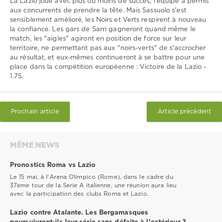
La Lazio joue avec plus ou moins de succès, l'équipe a permis
aux concurrents de prendre la tête. Mais Sassuolo s'est
sensiblement amélioré, les Noirs et Verts respirent à nouveau
la confiance. Les gars de Sarri gagneront quand même le
match, les "aigles" agiront en position de force sur leur
territoire, ne permettant pas aux "noirs-verts" de s'accrocher
au résultat, et eux-mêmes continueront à se battre pour une
place dans la compétition européenne : Victoire de la Lazio -
1.75.
Prochain article
Article précédent
MÊME NEWS
Pronostics Roma vs Lazio
Le 15 mai, à l'Arena Olimpico (Rome), dans le cadre du
37ème tour de la Serie A italienne, une réunion aura lieu
avec la participation des clubs Roma et Lazio.
Lazio contre Atalante. Les Bergamasques