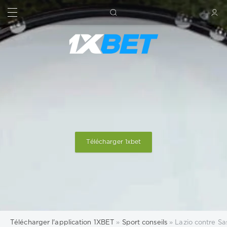
RECHERCHE
SIGN IN
Télécharger 1xbet
Télécharger l'application 1XBET
»
Sport conseils
» Lazio contre Sas