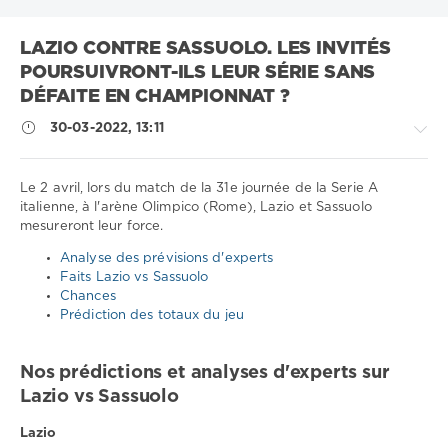
LAZIO CONTRE SASSUOLO. LES INVITÉS
POURSUIVRONT-ILS LEUR SÉRIE SANS
DÉFAITE EN CHAMPIONNAT ?
30-03-2022, 13:11
Le 2 avril, lors du match de la 31e journée de la Serie A
italienne, à l'arène Olimpico (Rome), Lazio et Sassuolo
mesureront leur force.
Sport
conseils
Analyse des prévisions d'experts
/
Faits Lazio vs Sassuolo
Pronostics
Chances
de
Prédiction des totaux du jeu
football
Télécharger
Nos prédictions et analyses d'experts sur
1xbet
Lazio vs Sassuolo
1
592
Lazio