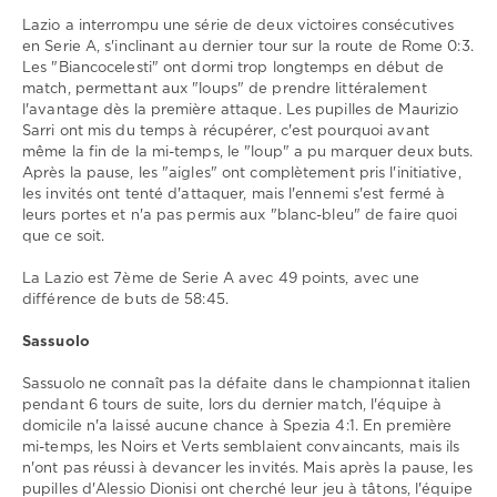
0
Lazio a interrompu une série de deux victoires consécutives
Lazio
,
en Serie A, s'inclinant au dernier tour sur la route de Rome 0:3.
Sassuolo
,
Les "Biancocelesti" ont dormi trop longtemps en début de
Serie
match, permettant aux "loups" de prendre littéralement
A
l'avantage dès la première attaque. Les pupilles de Maurizio
Sarri ont mis du temps à récupérer, c'est pourquoi avant
même la fin de la mi-temps, le "loup" a pu marquer deux buts.
Après la pause, les "aigles" ont complètement pris l'initiative,
les invités ont tenté d'attaquer, mais l'ennemi s'est fermé à
leurs portes et n'a pas permis aux "blanc-bleu" de faire quoi
que ce soit.
La Lazio est 7ème de Serie A avec 49 points, avec une
différence de buts de 58:45.
Sassuolo
Sassuolo ne connaît pas la défaite dans le championnat italien
pendant 6 tours de suite, lors du dernier match, l'équipe à
domicile n'a laissé aucune chance à Spezia 4:1. En première
mi-temps, les Noirs et Verts semblaient convaincants, mais ils
n'ont pas réussi à devancer les invités. Mais après la pause, les
pupilles d'Alessio Dionisi ont cherché leur jeu à tâtons, l'équipe