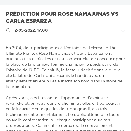
PRÉDICTION POUR ROSE NAMAJUNAS VS
CARLA ESPARZA
2-05-2022, 17:00
En 2014, deux participantes à l'émission de téléréalité The
Ultimate Fighter, Rose Namajunas et Carla Esparza, ont
atteint la finale, où elles ont eu l'opportunité de concourir pour
Sport
la place de la première femme championne poids paille de
conseils
l'histoire de l'UFC. Ce soir-là, le facteur décisif dans le duel a
/
été la lutte de Carla, qui a soumis le Bandit avec un
Prédictions
étranglement arrière nu et a inscrit son nom dans l'histoire de
UFC
la promotion.
Télécharger
Après 7 ans, ces filles ont eu l'opportunité d'avoir une
1xbet
revanche et, en regardant le chemin qu'elles ont parcouru, il
1
ne fait aucun doute que les deux ont grandi, à la fois
603
techniquement et mentalement. Le public attend une toute
0
nouvelle confrontation, où chaque participant aura ses
propres atouts. Comment se déroulera le co-événement
Rose