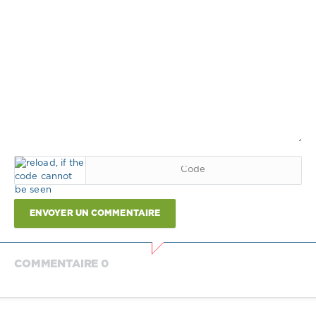
ENVOYER UN COMMENTAIRE
COMMENTAIRE 0