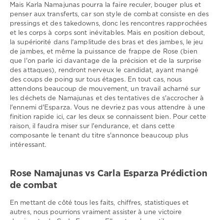
Mais Karla Namajunas pourra la faire reculer, bouger plus et
penser aux transferts, car son style de combat consiste en des
pressings et des takedowns, donc les rencontres rapprochées
et les corps à corps sont inévitables. Mais en position debout,
la supériorité dans l'amplitude des bras et des jambes, le jeu
de jambes, et même la puissance de frappe de Rose (bien
que l'on parle ici davantage de la précision et de la surprise
des attaques), rendront nerveux le candidat, ayant mangé
des coups de poing sur tous étages. En tout cas, nous
attendons beaucoup de mouvement, un travail acharné sur
les déchets de Namajunas et des tentatives de s'accrocher à
l'ennemi d'Esparza. Vous ne devriez pas vous attendre à une
finition rapide ici, car les deux se connaissent bien. Pour cette
raison, il faudra miser sur l'endurance, et dans cette
composante le tenant du titre s'annonce beaucoup plus
intéressant.
Rose Namajunas vs Carla Esparza Prédiction
de combat
En mettant de côté tous les faits, chiffres, statistiques et
autres, nous pourrions vraiment assister à une victoire