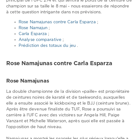
principal de l'UFC 274 et qui sentira le poids de la ceinture de
Namajunas
,
champion sur sa taille le 8 mai - nous essaierons de répondre
Carla
à cette question intrigante dans nos prévisions.
Esparza
,
Rose Namajunas contre Carla Esparza
;
UFC
Rose Namajun
;
274
Carla Esparza
;
Analyse comparative
;
Prédiction des totaux du jeu
.
Rose Namajunas contre Carla Esparza
Rose Namajunas
La double championne de la division «paille» est propriétaire
de ceintures noires de karaté et de taekwondo, auxquelles
elle a ensuite associé le kickboxing et le BJJ (ceinture brune).
Après être devenue finaliste du TUF, Rose a poursuivi sa
carrière à l'UFC avec des victoires sur Angela Hill, Paige
Vanzant et Michelle Waterson, après quoi elle est passée à
l'opposition de haut niveau.
Namajunas a montré les progrès les plus sérieux lorsqu'elle a