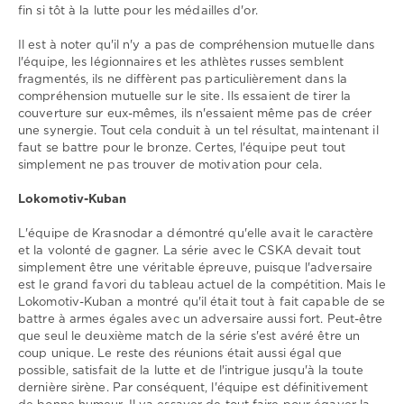
fin si tôt à la lutte pour les médailles d'or.
Il est à noter qu'il n'y a pas de compréhension mutuelle dans
l'équipe, les légionnaires et les athlètes russes semblent
fragmentés, ils ne diffèrent pas particulièrement dans la
compréhension mutuelle sur le site. Ils essaient de tirer la
couverture sur eux-mêmes, ils n'essaient même pas de créer
une synergie. Tout cela conduit à un tel résultat, maintenant il
faut se battre pour le bronze. Certes, l'équipe peut tout
simplement ne pas trouver de motivation pour cela.
Lokomotiv-Kuban
L'équipe de Krasnodar a démontré qu'elle avait le caractère
et la volonté de gagner. La série avec le CSKA devait tout
simplement être une véritable épreuve, puisque l'adversaire
est le grand favori du tableau actuel de la compétition. Mais le
Lokomotiv-Kuban a montré qu'il était tout à fait capable de se
battre à armes égales avec un adversaire aussi fort. Peut-être
que seul le deuxième match de la série s'est avéré être un
coup unique. Le reste des réunions était aussi égal que
possible, satisfait de la lutte et de l'intrigue jusqu'à la toute
dernière sirène. Par conséquent, l'équipe est définitivement