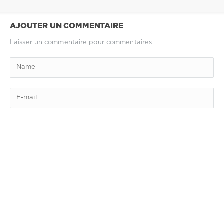
AJOUTER UN COMMENTAIRE
Laisser un commentaire pour commentaires