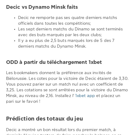
Decic vs Dynamo Minsk faits
Decic ne remporte pas ses quatre derniers matchs
officiels dans toutes les compétitions;
Les sept derniers matchs du Dinamo se sont terminés
avec des buts marqués par les deux clubs;
Il y a eu plus de 2,5 buts marqués lors de 5 des 7
derniers matchs du Dynamo Minsk.
ODD à partir du téléchargement 1xbet
Les bookmakers donnent la préférence aux invités de
Biélorussie. Les cotes pour la victoire de Decic étaient de 3,30.
Vous pouvez parier sur un match nul avec un coefficient de
3,25. Les cotations se sont arrêtées pour la victoire du Dinamo
Minsk, au niveau de 2,16. Installez l'
1xbet app
et placez un
pari sur le favori !
Prédiction des totaux du jeu
Decic a montré un bon résultat lors du premier match, à