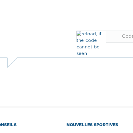
ONSEILS
NOUVELLES SPORTIVES