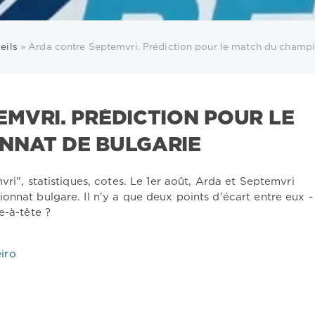
eils
» Arda contre Septemvri. Prédiction pour le match du champi
MVRI. PRÉDICTION POUR LE
NNAT DE BULGARIE
vri", statistiques, cotes. Le 1er août, Arda et Septemvri
nnat bulgare. Il n'y a que deux points d'écart entre eux -
e-à-tête ?
eiro