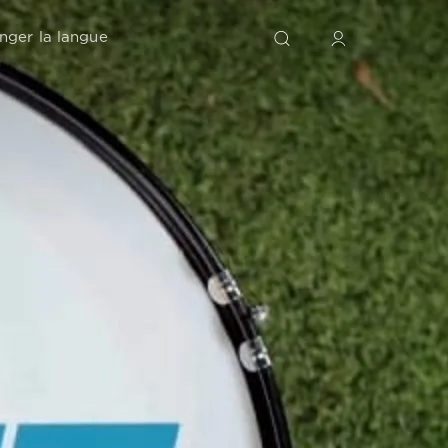
RECHERCHE
nger la langue