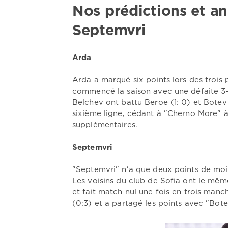
Nos prédictions et an
Septemvri
Arda
Arda a marqué six points lors des troi
commencé la saison avec une défaite 3-0
Belchev ont battu Beroe (1: 0) et Botev 
sixième ligne, cédant à "Cherno More" à
supplémentaires.
Septemvri
"Septemvri" n'a que deux points de moin
Les voisins du club de Sofia ont le mê
et fait match nul une fois en trois manc
(0:3) et a partagé les points avec "Botev