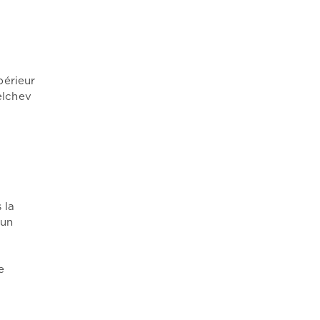
périeur
elchev
 la
 un
e