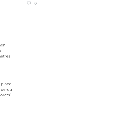
0
men
a
mètres
 place.
 perdu
gorets"