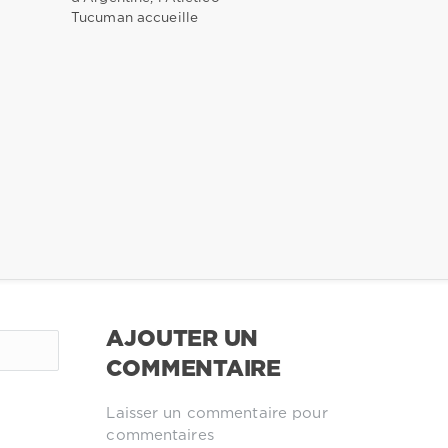
Tucuman accueille
AJOUTER UN
COMMENTAIRE
Laisser un commentaire pour
commentaires