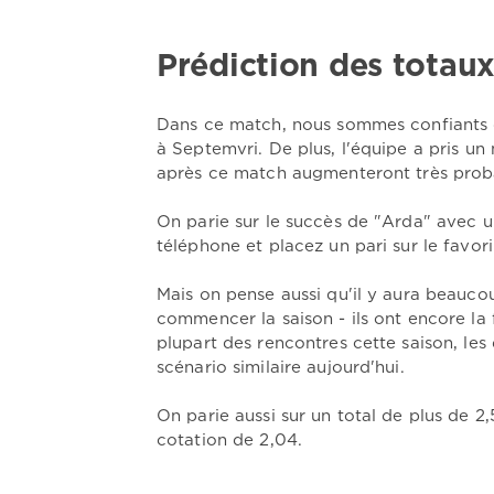
Prédiction des totaux
Dans ce match, nous sommes confiants d
à Septemvri. De plus, l'équipe a pris un 
après ce match augmenteront très prob
On parie sur le succès de "Arda" avec u
téléphone et placez un pari sur le favori
Mais on pense aussi qu'il y aura beauco
commencer la saison - ils ont encore la 
plupart des rencontres cette saison, le
scénario similaire aujourd'hui.
On parie aussi sur un total de plus de 2
cotation de 2,04.