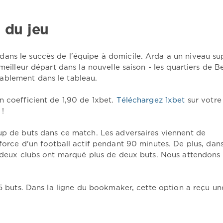
 du jeu
ans le succès de l'équipe à domicile. Arda a un niveau su
meilleur départ dans la nouvelle saison - les quartiers de B
ablement dans le tableau.
n coefficient de 1,90 de 1xbet.
Téléchargez 1xbet
sur votre
 !
up de buts dans ce match. Les adversaires viennent de
force d'un football actif pendant 90 minutes. De plus, dans
s deux clubs ont marqué plus de deux buts. Nous attendons
,5 buts. Dans la ligne du bookmaker, cette option a reçu un