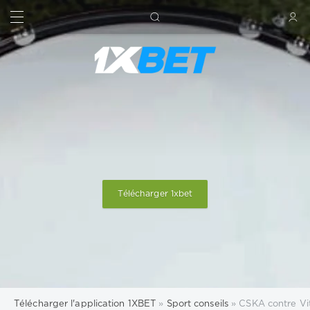
RECHERCHE
SIGN IN
Télécharger 1xbet
Télécharger l'application 1XBET
»
Sport conseils
» CSKA contre Vit