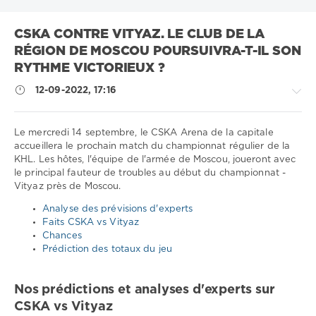
CSKA CONTRE VITYAZ. LE CLUB DE LA
RÉGION DE MOSCOU POURSUIVRA-T-IL SON
RYTHME VICTORIEUX ?
12-09-2022, 17:16
Le mercredi 14 septembre, le CSKA Arena de la capitale
accueillera le prochain match du championnat régulier de la
KHL. Les hôtes, l'équipe de l'armée de Moscou, joueront avec
Sport
le principal fauteur de troubles au début du championnat -
conseils
Vityaz près de Moscou.
/
Pronostics
Analyse des prévisions d'experts
de
Faits CSKA vs Vityaz
hockey
Chances
Prédiction des totaux du jeu
Télécharger
1xbet
1
Nos prédictions et analyses d'experts sur
403
CSKA vs Vityaz