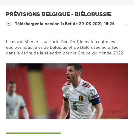
Arsenal
Atalanta
Barcelone
Bayern
Borussia D
PRÉVISIONS BELGIQUE - BIÉLORUSSIE
Bundesliga
Championnat d'Europe de football
Chelsea
Télécharger la version 1xBet de 29-03-2021, 16:24
CSKA
Euroligue
Inter
Italie
Juventus
KHL
La Liga
Lazio
Leicester
Ligue 1
Ligue des champions
Ligue des Champions
Le mardi 30 mars, au stade Den Dref, le match entre les
équipes nationales de Belgique et de Biélorussie aura lieu
Ligue Europa
Liverpool
Manchester City
dans le cadre de la sélection pour la Coupe du Monde 2022.
Sport
Manchester United
Milan
Monaco
Napoli
conseils
Premier League
PSG
RB Leipzig
Real Madrid
Roma
/
Russie
Serie A
Tottenham
UEFA Nations League
Pronostics
de
UNICS
Villarreal
VTB United League
Zenit
football
Show all tags
Télécharger
1xbet
1
649
0