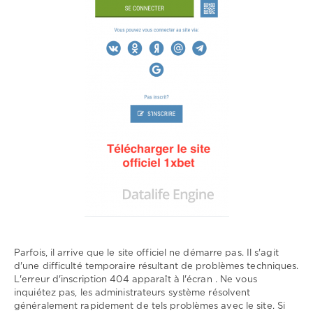
site
officiel
1xbet
,
site
officiel
1xbet
app
,
application
1xbet
site
officiel
,
télécharger
1x
site
,
télécharger
1xbet
site
officiel
Parfois, il arrive que le site officiel ne démarre pas. Il s'agit
d'une difficulté temporaire résultant de problèmes techniques.
L'erreur d'inscription 404 apparaît à l'écran . Ne vous
inquiétez pas, les administrateurs système résolvent
généralement rapidement de tels problèmes avec le site. Si