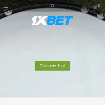
RECHERCHE
SIGN IN
Télécharger 1xbet