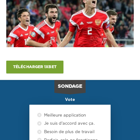
football
Télécharger
1xbet
1
690
0
télécharger
1
x
TÉLÉCHARGER 1XBET
pari
SONDAGE
Vote
Meilleure application
Je suis d'accord avec ça.
Besoin de plus de travail