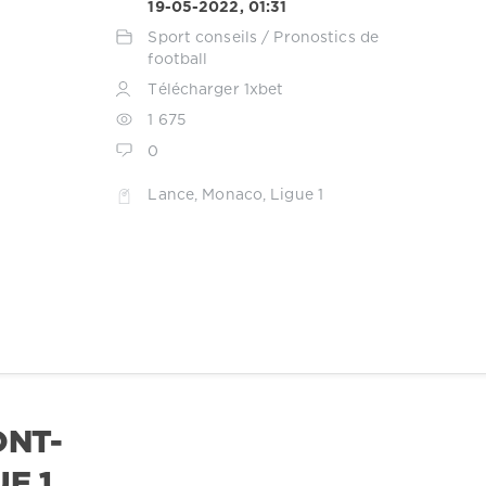
19-05-2022, 01:31
Sport conseils
/
Pronostics de
football
Télécharger 1xbet
1 675
0
Lance
,
Monaco
,
Ligue 1
ONT-
E 1