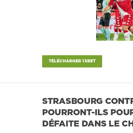
TÉLÉCHARGER 1XBET
STRASBOURG CONTR
POURRONT-ILS POU
DÉFAITE DANS LE C