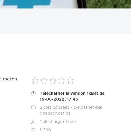
CSKA
Euroligue
Inter
Juventus
KHL
nchester City
Manchester United
Milan
tenham
UEFA Nations League
UNICS
Villarreal
me match
Télécharger la version 1xBet de
19-06-2022, 17:46
Sport conseils
/
De basket-ball
des pronostics
Télécharger 1xbet
1 600