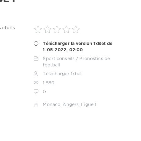
s clubs
Télécharger la version 1xBet de
1-05-2022, 02:00
Sport conseils
/
Pronostics de
football
Télécharger 1xbet
1 580
0
Monaco
,
Angers
,
Ligue 1