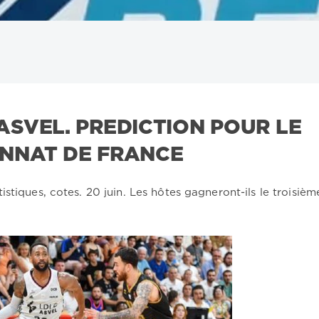
 D
Bundesliga
Championnat d'Europe de football
Chelsea
hampions
Ligue des champions
Ligue Europa
Liverpool
Ma
SVEL. PRÉDICTION POUR LE
PSG
RB Leipzig
Real Madrid
Roma
Russie
Serie A
Tot
NNAT DE FRANCE
stiques, cotes. 20 juin. Les hôtes gagneront-ils le troisiè