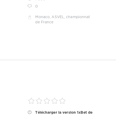
0
Monaco
,
ASVEL
,
championnat
de France
Télécharger la version 1xBet de