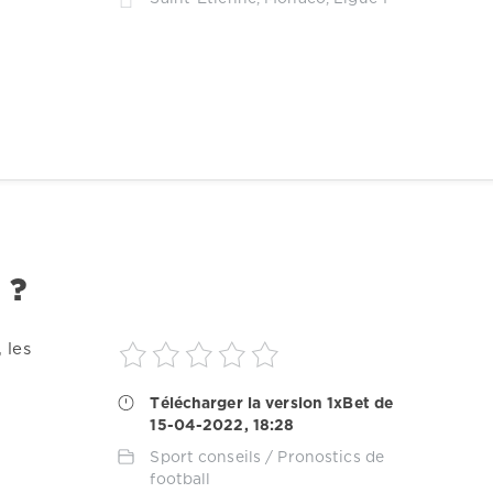
 ?
 les
Télécharger la version 1xBet de
15-04-2022, 18:28
Sport conseils
/
Pronostics de
football