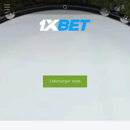
RECHERCHE
SIGN IN
Télécharger 1xbet