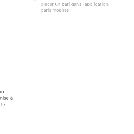
placer un pari dans l'application
,
paris mobiles
on
mise à
 le