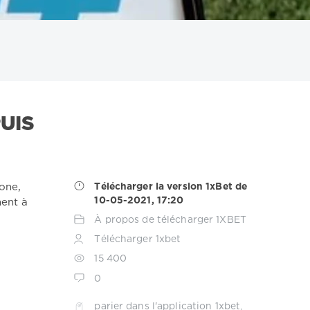
CSKA
Euroligue
Inter
Juventus
KHL
nchester City
Manchester United
Milan
UIS
tenham
UEFA Nations League
UNICS
Villarreal
hone,
Télécharger la version 1xBet de
10-05-2021, 17:20
ment à
À propos de télécharger 1XBET
Télécharger 1xbet
15 400
0
parier dans l'application 1xbet
,