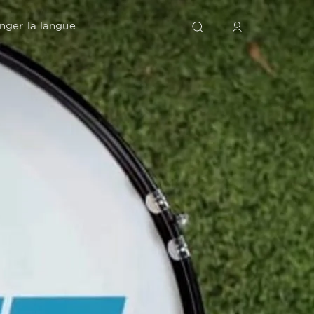
RECHERCHE
nger la langue