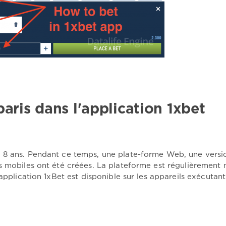
paris dans l'application 1xbet
 8 ans. Pendant ce temps, une plate-forme Web, une versi
s mobiles ont été créées. La plateforme est régulièrement 
application 1xBet est disponible sur les appareils exécutant