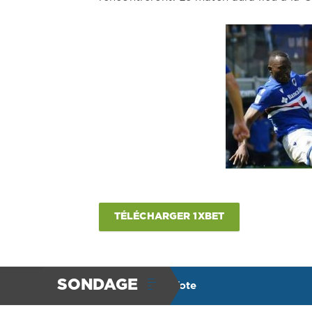
TÉLÉCHARGER 1XBET
SONDAGE
Vote