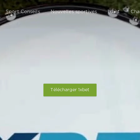
Sport Conseils
Nouvelles sportives
1xbet
Cha
Télécharger 1xbet