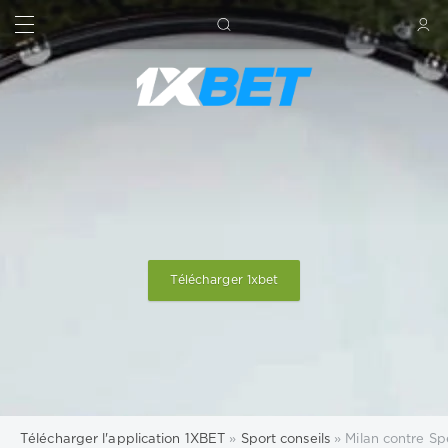
RECHERCHE
SIGN IN
Télécharger 1xbet
Télécharger l'application 1XBET
»
Sport conseils
» Milan contre Sp