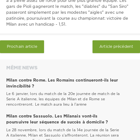
a à peine assez de force pour une plus grande équipe. Les
gars de Pioli gagneront le match, les "diables" du "San Siro"
passeront simplement par les modestes "aigles" avec une
patinoire, poursuivant la course au championnat: victoire de
Milan avec un handicap - 1,51.
Prochain article
Article précédent
MÊME NEWS
Milan contre Rome. Les Romains continueront-ils leur
invincibilité ?
Le 6 janvier, lors du match de la 20e journée de match de la
Serie A italienne, les équipes de Milan et de Rome se
rencontreront. Le match aura lieu à l'arène
Milan contre Sassuolo. Les Milanais vont-ils
poursuivre leur séquence de succès à domicile ?
Le 28 novembre, lors du match de la 14e journée de la Serie
A italienne, Milan et Sassuolo s'affronteront. La réunion sera