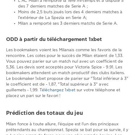
L'AC Milan a remporté la 1ère mi-temps et a disputé 5
des 7 derniers matches de Serie A ;
Moins de 2,5 buts joués lors des 4 derniers matches à
l'extérieur de La Spezia en Serie A;
Milan a remporté ses 3 derniers matchs de Serie A.
ODD à partir du téléchargement 1xbet
Les bookmakers voient les Milanais comme les favoris de la
rencontre. Les cotes pour le succès de Milan étaient de 1,33.
Vous pouvez parier sur un match nul avec un coefficient de
5,36. Les devis sont acceptés pour Victoria Spice - 9.91. Les
bookmakers attendent un match productif des clubs italiens.
Le bookmaker 1xbet propose de parier sur "Total inférieur à 3"
le coefficient est de - 1,87, "Total supérieur à 3" avec
guillemets - 1,99.
Téléchargez 1xbet
sur votre téléphone et
placez un pari sur le favori !
Prédiction des totaux du jeu
Milan fonce à toute allure, l'équipe est l'un des principaux
prétendants au championnat. Spezia se bat pour sa survie, il y