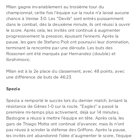
0
Milan gagne invariablement au troisième tour du
Milan
,
championnat, cette fois l'équipe sur la route n'a laissé aucune
Spezia
,
chance à Venise 3:0. Les "Devils" sont entrés puissamment
Serie
dans le combat, dès la deuxième minute, ils ont réussi à ouvrir
A
le score. Après cela, les invités ont continué à augmenter
progressivement la pression, épuisant l'ennemi. Après la
pause, les gars de Stefano Pioli ont poursuivi leur domination,
terminant la rencontre par une déroute. Les buts des
Rossoneri ont été marqués par Hernandez (double) et
Ibrahimovic.
Milan est à la 2e place du classement, avec 48 points, avec
une différence de buts de 46:23.
Spezia
Spezia a remporté le succès lors du dernier match, brisant la
résistance de Gênes 1-0 sur la route. "Eagles" a passé la
première mi-temps plus activement, déjà sur 14 minutes,
Bastogne a réussi à mettre l'équipe en tête. Après cela, les
gars de Thiago Motta ont continué d'avancer, mais ils n'ont
pas réussi à scinder la défense des Griffons. Après la pause,
les invités ont abandonné l'idée d'augmenter le score, l'équipe