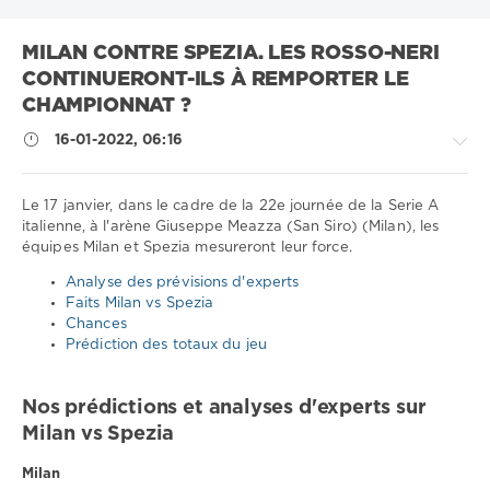
MILAN CONTRE SPEZIA. LES ROSSO-NERI
CONTINUERONT-ILS À REMPORTER LE
CHAMPIONNAT ?
16-01-2022, 06:16
Le 17 janvier, dans le cadre de la 22e journée de la Serie A
italienne, à l'arène Giuseppe Meazza (San Siro) (Milan), les
équipes Milan et Spezia mesureront leur force.
Sport
conseils
Analyse des prévisions d'experts
/
Faits Milan vs Spezia
Pronostics
Chances
de
Prédiction des totaux du jeu
football
Télécharger
Nos prédictions et analyses d'experts sur
1xbet
Milan vs Spezia
1
565
Milan