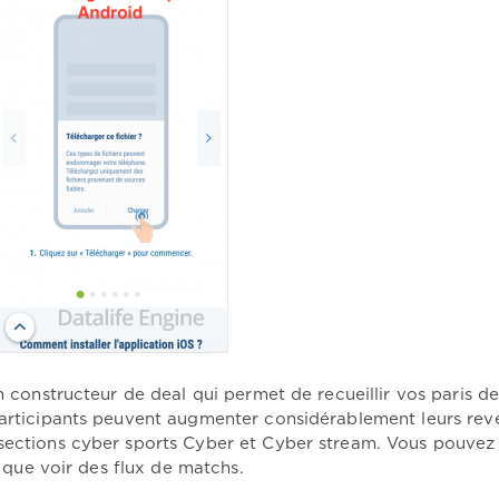
un constructeur de deal qui permet de recueillir vos paris d
participants peuvent augmenter considérablement leurs rev
sections cyber sports Cyber et Cyber stream. Vous pouvez 
si que voir des flux de matchs.