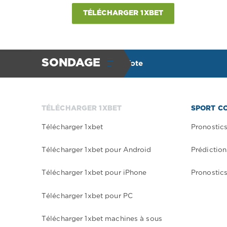
TÉLÉCHARGER 1XBET
SONDAGE
Vote
TÉLÉCHARGER 1XBET
SPORT C
Télécharger 1xbet
Pronostics
Télécharger 1xbet pour Android
Prédicti
Télécharger 1xbet pour iPhone
Pronostics
Télécharger 1xbet pour PC
Télécharger 1xbet machines à sous