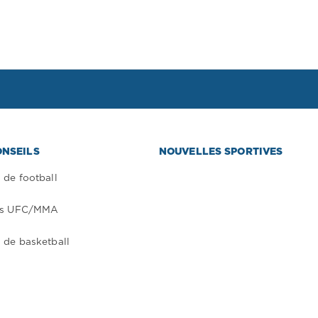
ONSEILS
NOUVELLES SPORTIVES
 de football
ons UFC/MMA
 de basketball