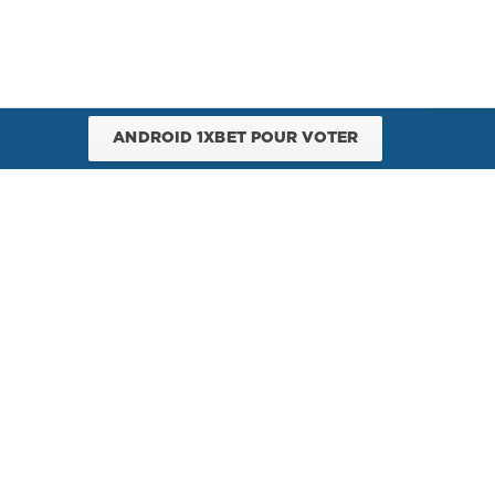
ANDROID 1XBET POUR VOTER