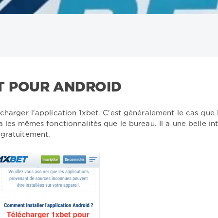
 D
Bundesliga
Championnat d'Europe de football
Chelsea
hampions
Ligue des champions
Ligue Europa
Liverpool
Ma
T POUR ANDROID
PSG
RB Leipzig
Real Madrid
Roma
Russie
Serie A
Tot
charger l'application 1xbet. C'est généralement le cas que l
a les mêmes fonctionnalités que le bureau. Il a une belle in
 gratuitement.