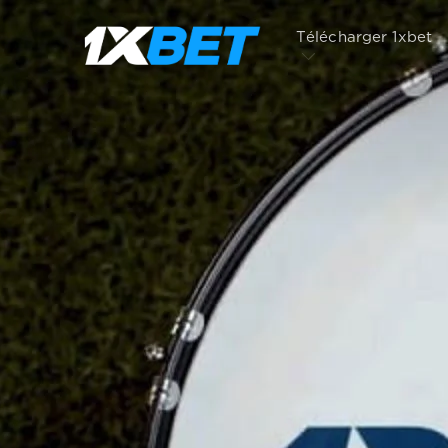
Télécharger 1xbet