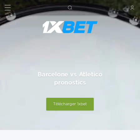
RECHERCHE
SIGN IN
Barcelone vs Atletico
pronostics
Télécharger 1xbet