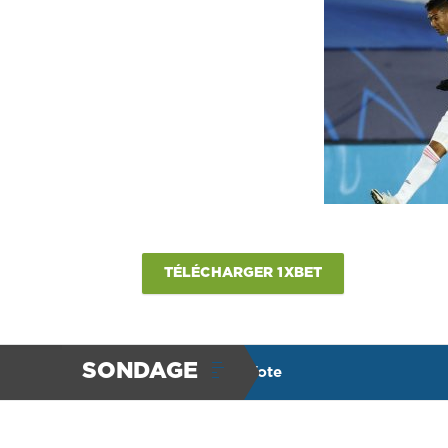
TÉLÉCHARGER 1XBET
SONDAGE
Vote