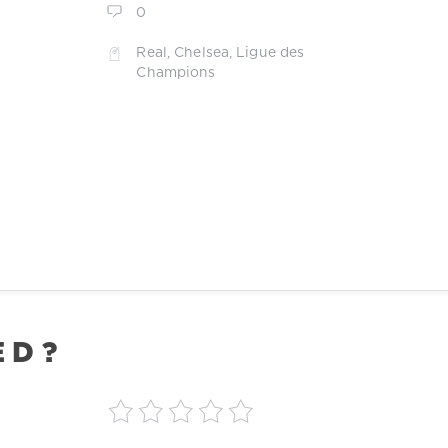
0
Real
,
Chelsea
,
Ligue des
Champions
 D ?