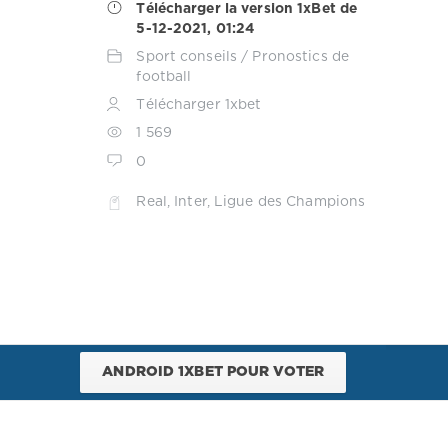
Télécharger la version 1xBet de
5-12-2021, 01:24
Sport conseils
/
Pronostics de
football
Télécharger 1xbet
1 569
0
Real
,
Inter
,
Ligue des Champions
ANDROID 1XBET POUR VOTER