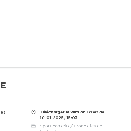
SE
les
Télécharger la version 1xBet de
10-01-2025, 15:03
Sport conseils
/
Pronostics de