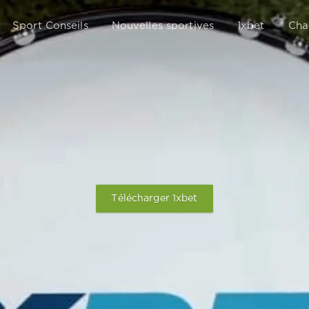
Sport Conseils
Nouvelles sportives
1xbet
Cha
Télécharger 1xbet