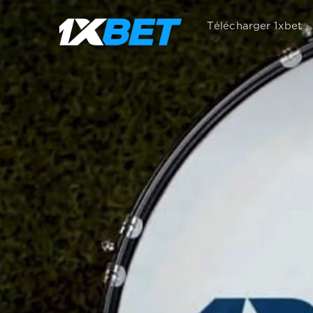
Télécharger 1xbet