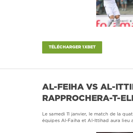
TÉLÉCHARGER 1XBET
AL-FEIHA VS AL-ITT
RAPPROCHERA-T-ELL
Le samedi 11 janvier, le match de la qu
équipes Al-Faiha et Al-Ittihad aura lieu